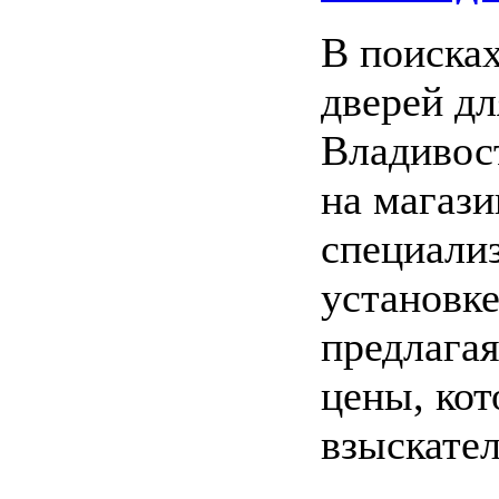
В поиска
дверей дл
Владивос
на магаз
специализ
установке
предлагая
цены, ко
взыскате