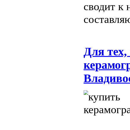
сводит к
составля
Для тех,
керамогр
Владиво