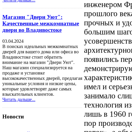
инженером Фр
прошлого века
Магазин "Двери Уют":
прочных и уд
Качественные межкомнатные
двери во Владивостоке
большим шаго
усовершенств
03.04.2024
В поисках идеальных межкомнатных
архитектурног
дверей для вашего дома или офиса во
Владивостоке стоит обратить
появились пе
внимание на магазин "Двери Уют".
демонстриру
Наш магазин специализируется на
продаже и установке
характеристи
высококачественных дверей, предлагая
уникальные условия и низкие цены,
имел и серье
которые удовлетворят даже самых
занимало сли
взыскательных клиентов.
Читать дальше...
технология и
лишь в 1960 г
Новости
пор производ