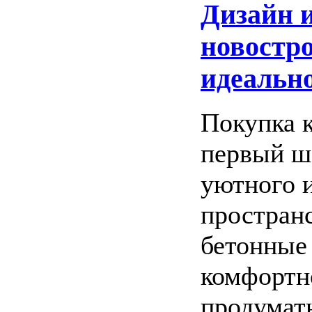
Дизайн и
новостро
идеально
Покупка 
первый ша
уютного 
пространс
бетонные
комфортн
продумать