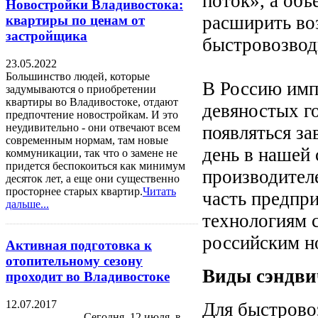
поток», а об
Новостройки Владивостока:
расширить во
квартиры по ценам от
застройщика
быстровозвод
23.05.2022
Большинство людей, которые
В Россию имп
задумываются о приобретении
квартиры во Владивостоке, отдают
девяностых го
предпочтение новостройкам. И это
неудивительно - они отвечают всем
появляться за
современным нормам, там новые
день в нашей 
коммуникации, так что о замене не
придется беспокоиться как минимум
производител
десяток лет, а еще они существенно
просторнее старых квартир.
Читать
часть предпри
дальше...
технологиям 
российским н
Активная подготовка к
отопительному сезону
Виды сэндви
проходит во Владивостоке
12.07.2017
Для быстрово
Сегодня, 12 июля, в