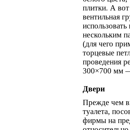
плитки. А вот
вентильная г
использовать
нескольким п
(для чего пр
торцевые пет
проведения р
300×700 мм —
Двери
Прежде чем в
туалета, посо
фирмы на пре
относительно 