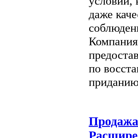
условий,
даже каче
соблюден
Компания
предоста
по восст
приданию
Продажа
Расшире