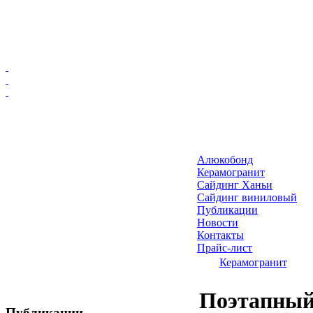
Главная
Алюкобонд
Алюкобонд
Керамогранит
Керамогранит
Сайдинг Ханьи
Сайдинг виниловый
Сайдинг Ханьи
Публикации
Сайдинг виниловый
Новости
Публикации
Контакты
Прайс-лист
Новости
Керамогранит
Контакты
Прайс-лист
Поэтапный
Публикации