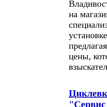
Владивос
на магаз
специализ
установке
предлагая
цены, ко
взыскате
Циклевк
"Сервис