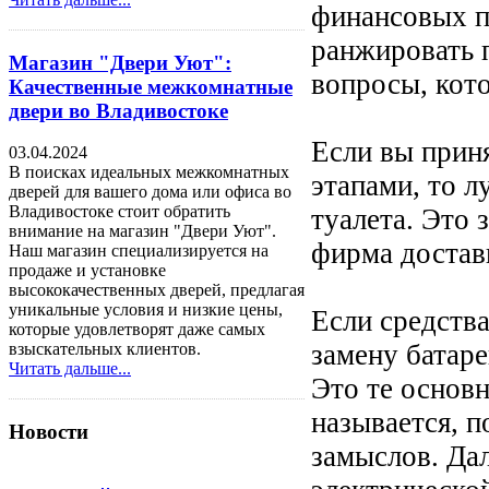
финансовых п
ранжировать 
Магазин "Двери Уют":
вопросы, кот
Качественные межкомнатные
двери во Владивостоке
Если вы прин
03.04.2024
В поисках идеальных межкомнатных
этапами, то л
дверей для вашего дома или офиса во
Владивостоке стоит обратить
туалета. Это 
внимание на магазин "Двери Уют".
фирма достав
Наш магазин специализируется на
продаже и установке
высококачественных дверей, предлагая
уникальные условия и низкие цены,
Если средств
которые удовлетворят даже самых
замену батаре
взыскательных клиентов.
Читать дальше...
Это те основ
называется, 
Новости
замыслов. Да