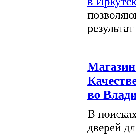
в Иркутс
позволяю
результат
Магазин
Качеств
во Влад
В поиска
дверей дл