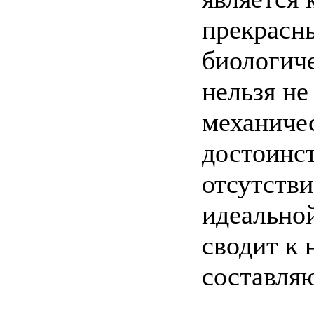
прекрасн
биологич
нельзя не
механиче
достоинст
отсутстви
идеально
сводит к
составля