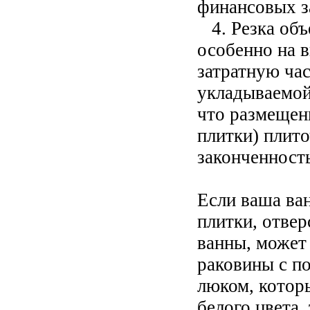
финансовых з
4. Резка объ
особенно на в
затратную ча
укладываемой 
что размещен
плитки) плит
законченность
Если ваша ва
плитки, отве
ванны, может
раковины с п
люком, котор
белого цвета