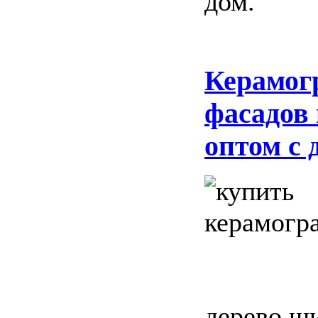
дом.
Керамог
фасадов
оптом с 
дерево ши