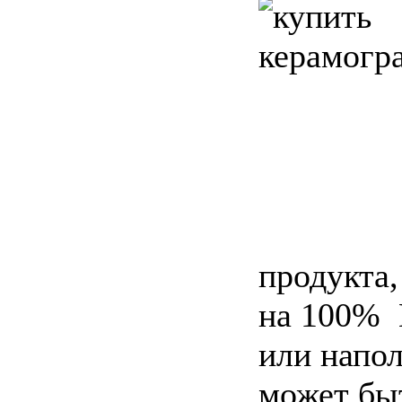
продукта,
на 100% 
или напо
может бы