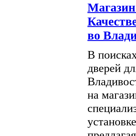
Магазин
Качеств
во Влад
В поиска
дверей дл
Владивос
на магаз
специализ
установке
предлагая