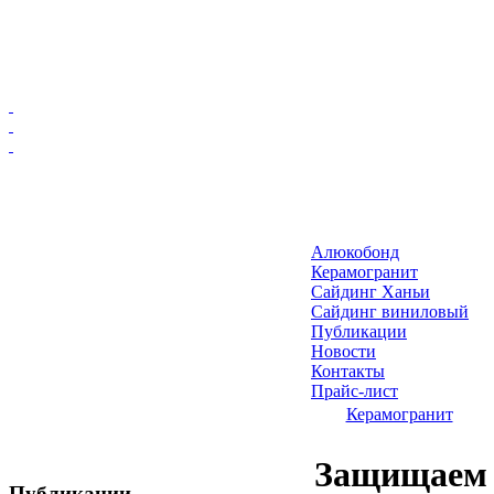
Главная
Алюкобонд
Алюкобонд
Керамогранит
Керамогранит
Сайдинг Ханьи
Сайдинг виниловый
Сайдинг Ханьи
Публикации
Сайдинг виниловый
Новости
Публикации
Контакты
Прайс-лист
Новости
Керамогранит
Контакты
Прайс-лист
Защищаем 
Публикации