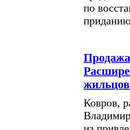
по восст
приданию
Продажа
Расшире
жильцов
Ковров, 
Владимир
из привле