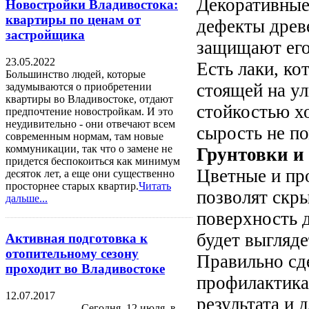
Декоративные
Новостройки Владивостока:
квартиры по ценам от
дефекты древ
застройщика
защищают его 
23.05.2022
Есть лаки, ко
Большинство людей, которые
стоящей на у
задумываются о приобретении
квартиры во Владивостоке, отдают
стойкостью х
предпочтение новостройкам. И это
неудивительно - они отвечают всем
сырость не п
современным нормам, там новые
коммуникации, так что о замене не
Грунтовки и
придется беспокоиться как минимум
Цветные и пр
десяток лет, а еще они существенно
просторнее старых квартир.
Читать
позволят скр
дальше...
поверхность 
будет выгляде
Активная подготовка к
отопительному сезону
Правильно сде
проходит во Владивостоке
профилактика
12.07.2017
результата и 
Сегодня, 12 июля, в