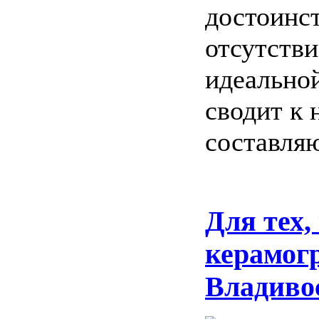
достоинст
отсутстви
идеально
сводит к
составля
Для тех,
керамогр
Владиво