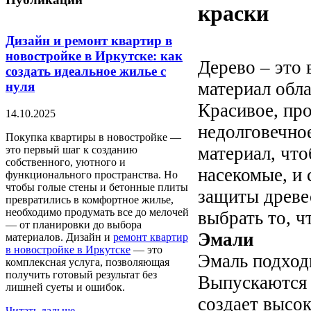
краски
Дизайн и ремонт квартир в
новостройке в Иркутске: как
Дерево – это 
создать идеальное жилье с
материал обл
нуля
Красивое, про
14.10.2025
недолговечно
Покупка квартиры в новостройке —
материал, что
это первый шаг к созданию
собственного, уютного и
насекомые, и
функционального пространства. Но
чтобы голые стены и бетонные плиты
защиты древе
превратились в комфортное жилье,
необходимо продумать все до мелочей
выбрать то, ч
— от планировки до выбора
Эмали
материалов. Дизайн и
ремонт квартир
в новостройке в Иркутске
— это
Эмаль подходи
комплексная услуга, позволяющая
получить готовый результат без
Выпускаются 
лишней суеты и ошибок.
создает высо
Читать дальше...