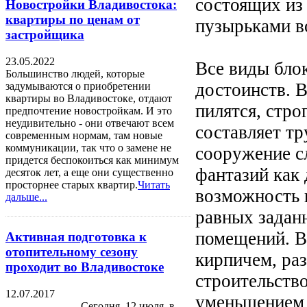
состоящих из 
Новостройки Владивостока:
квартиры по ценам от
пузырьками в
застройщика
23.05.2022
Все виды блок
Большинство людей, которые
достоинств. 
задумываются о приобретении
квартиры во Владивостоке, отдают
пилятся, стро
предпочтение новостройкам. И это
неудивительно - они отвечают всем
составляет тр
современным нормам, там новые
коммуникации, так что о замене не
сооружение с
придется беспокоиться как минимум
фантазий как 
десяток лет, а еще они существенно
просторнее старых квартир.
Читать
возможность 
дальше...
равных задан
помещений. В
Активная подготовка к
отопительному сезону
кирпичем, раз
проходит во Владивостоке
строительство
12.07.2017
уменьшением 
Сегодня, 12 июля, в