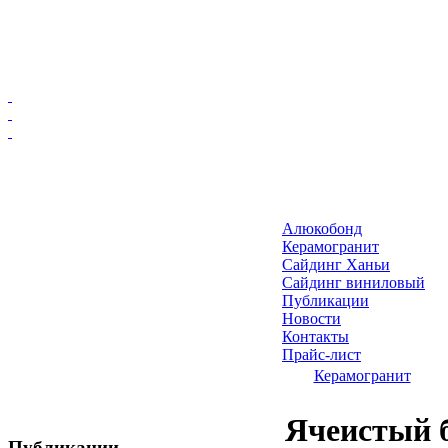
Главная
Алюкобонд
Алюкобонд
Керамогранит
Керамогранит
Сайдинг Ханьи
Сайдинг виниловый
Сайдинг Ханьи
Публикации
Сайдинг виниловый
Новости
Публикации
Контакты
Прайс-лист
Новости
Керамогранит
Контакты
Прайс-лист
Ячеистый б
Публикации