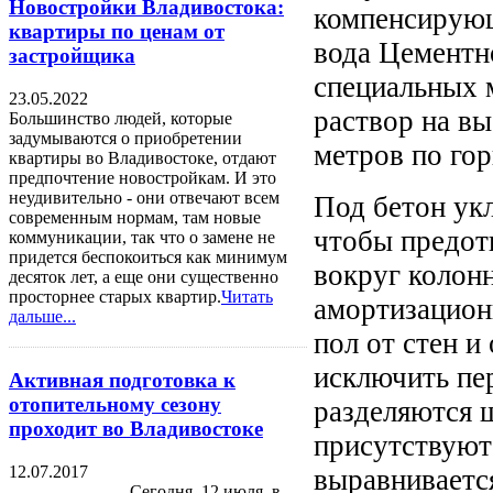
Новостройки Владивостока:
компенсирующ
квартиры по ценам от
вода Цементн
застройщика
специальных 
23.05.2022
раствор на вы
Большинство людей, которые
задумываются о приобретении
метров по гор
квартиры во Владивостоке, отдают
предпочтение новостройкам. И это
неудивительно - они отвечают всем
Под бетон укл
современным нормам, там новые
чтобы предотв
коммуникации, так что о замене не
придется беспокоиться как минимум
вокруг колон
десяток лет, а еще они существенно
просторнее старых квартир.
Читать
амортизацион
дальше...
пол от стен и
исключить пе
Активная подготовка к
отопительному сезону
разделяются 
проходит во Владивостоке
присутствуют
12.07.2017
выравниваетс
Сегодня, 12 июля, в