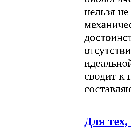
нельзя не
механиче
достоинст
отсутстви
идеально
сводит к
составля
Для тех,