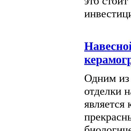
это стоит
инвестиц
Навесно
керамог
Одним из
отделки 
является 
прекрасн
биологич