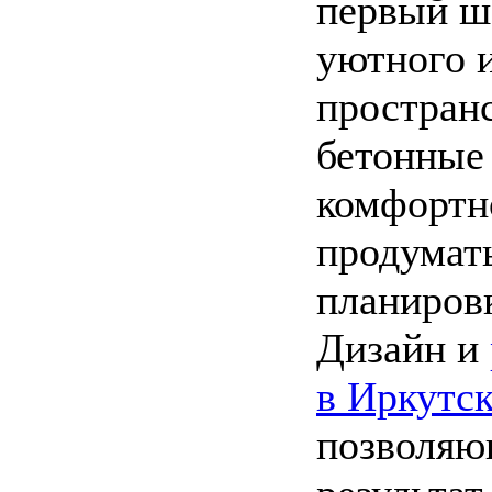
первый ша
уютного 
пространс
бетонные
комфортн
продумать
планиров
Дизайн и
в Иркутс
позволяю