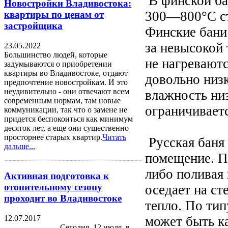
В финской ба
Новостройки Владивостока:
300—800°С ст
квартиры по ценам от
застройщика
Финские бани
за невысокой
23.05.2022
Большинство людей, которые
не нагревают
задумываются о приобретении
квартиры во Владивостоке, отдают
довольно низк
предпочтение новостройкам. И это
неудивительно - они отвечают всем
влажность ни
современным нормам, там новые
ограничивает
коммуникации, так что о замене не
придется беспокоиться как минимум
десяток лет, а еще они существенно
просторнее старых квартир.
Читать
Русская баня 
дальше...
помещение. П
либо поливая 
Активная подготовка к
отопительному сезону
оседает на ст
проходит во Владивостоке
тепло. По тип
12.07.2017
может быть к
Сегодня, 12 июля, в