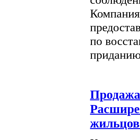
Компания
предоста
по восст
приданию
Продажа
Расшире
жильцов