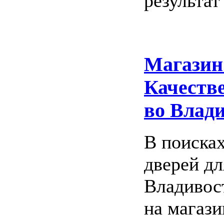
результат
Магазин
Качеств
во Влад
В поиска
дверей дл
Владивос
на магаз