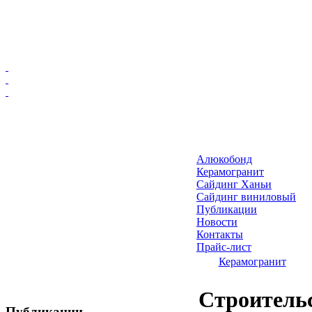
Главная
Алюкобонд
Алюкобонд
Керамогранит
Керамогранит
Сайдинг Ханьи
Сайдинг виниловый
Сайдинг Ханьи
Публикации
Сайдинг виниловый
Новости
Публикации
Контакты
Прайс-лист
Новости
Керамогранит
Контакты
Прайс-лист
Строительс
Публикации