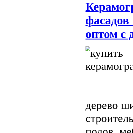
Керамог
фасадов
оптом с 
дерево ши
строитель
полов, ме