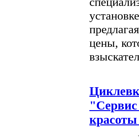
специализ
установке
предлагая
цены, ко
взыскате
Циклевк
"Сервис
красоты