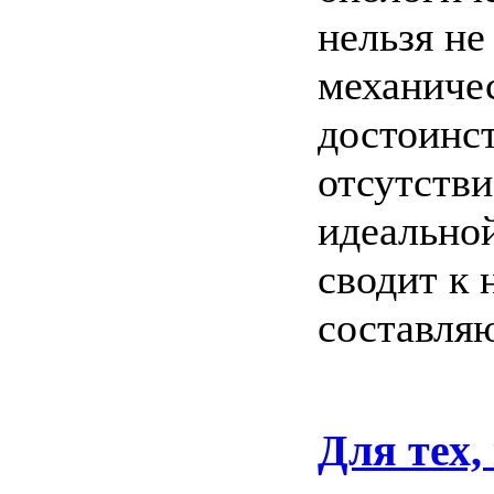
нельзя не
механиче
достоинст
отсутстви
идеально
сводит к
составля
Для тех,