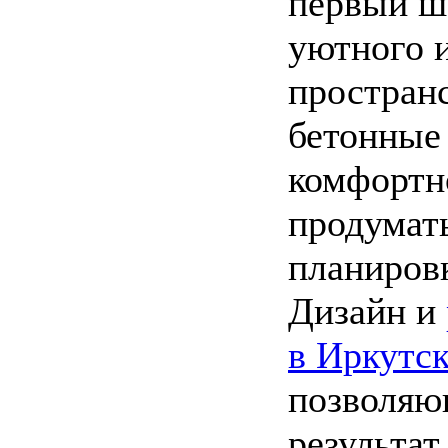
первый ша
уютного 
пространс
бетонные
комфортн
продумать
планиров
Дизайн и
в Иркутс
позволяю
результат