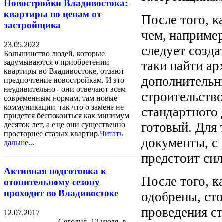
Новостройки Владивостока:
квартиры по ценам от
После того, к
застройщика
чем, например
23.05.2022
следует созда
Большинство людей, которые
задумываются о приобретении
таки найти ар
квартиры во Владивостоке, отдают
дополнительн
предпочтение новостройкам. И это
неудивительно - они отвечают всем
строительство
современным нормам, там новые
коммуникации, так что о замене не
стандартного
придется беспокоиться как минимум
готовый. Для
десяток лет, а еще они существенно
просторнее старых квартир.
Читать
документы, с
дальше...
предстоит си
Активная подготовка к
После того, к
отопительному сезону
проходит во Владивостоке
одобрены, ст
проведения с
12.07.2017
Сегодня, 12 июля, в