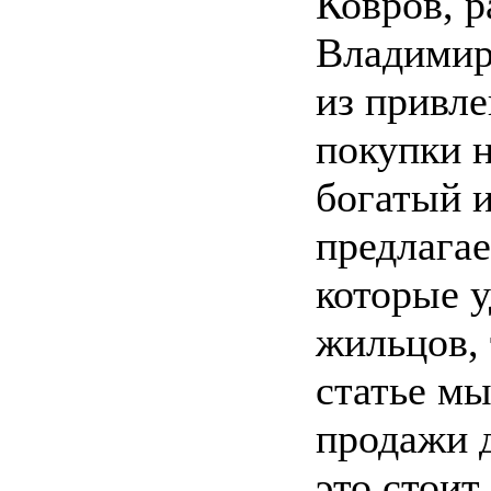
Ковров, 
Владимир
из привле
покупки н
богатый и
предлага
которые у
жильцов, 
статье м
продажи д
это стоит