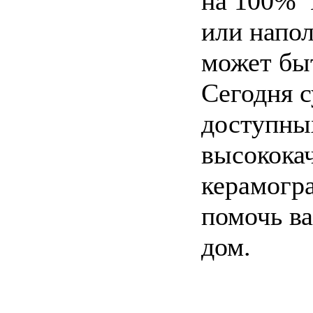
на 100% 
или напо
может бы
Сегодня 
доступны
высококач
керамогр
помочь ва
дом.