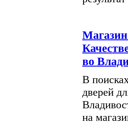
Магазин
Качеств
во Влад
В поиска
дверей дл
Владивос
на магаз