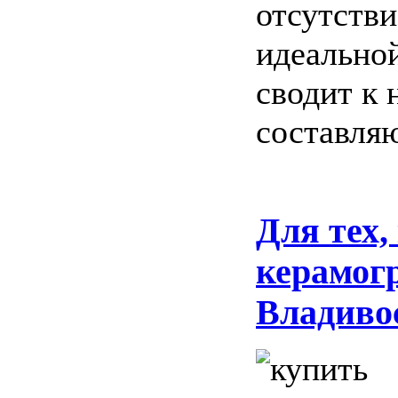
отсутстви
идеально
сводит к
составля
Для тех,
керамогр
Владиво