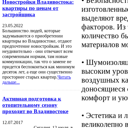
• Безопаснос
Новостройки Владивостока:
изготовленные
квартиры по ценам от
застройщика
выделяют вре
факторов. Из
23.05.2022
Большинство людей, которые
количество б
задумываются о приобретении
квартиры во Владивостоке, отдают
материалов м
предпочтение новостройкам. И это
неудивительно - они отвечают всем
современным нормам, там новые
• Шумоизоляц
коммуникации, так что о замене не
придется беспокоиться как минимум
высоким уров
десяток лет, а еще они существенно
просторнее старых квартир.
Читать
воздушных кам
дальше...
доносящиеся 
комфорт и ую
Активная подготовка к
отопительному сезону
проходит во Владивостоке
• Эстетика и 
12.07.2017
великолепно в
Сегодня, 12 июля, в