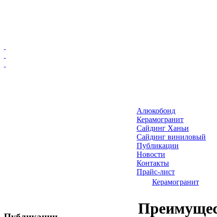
Главная
Алюкобонд
Алюкобонд
Керамогранит
Керамогранит
Сайдинг Ханьи
Сайдинг виниловый
Сайдинг Ханьи
Публикации
Сайдинг виниловый
Новости
Публикации
Контакты
Прайс-лист
Новости
Керамогранит
Контакты
Прайс-лист
Преимущес
Публикации