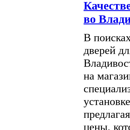
Качеств
во Влад
В поиска
дверей дл
Владивос
на магаз
специализ
установке
предлагая
цены, ко