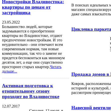
Новостройки Владивостока:
В поисках идеальных м
квартиры по ценам от
магазин специализируе
застройщика
даже самых взыскател
23.05.2022
Большинство людей, которые
Циклевка паркета
задумываются о приобретении
квартиры во Владивостоке, отдают
предпочтение новостройкам. И это
неудивительно - они отвечают всем
современным нормам, там новые
коммуникации, так что о замене не
придется беспокоиться как минимум
десяток лет, а еще они существенно
просторнее старых квартир.
Читать
дальше...
Продажа домов в 
Ковров, расположенный
Активная подготовка к
историей и культурой,
отопительному сезону
рассмотрим преимущест
проходит во Владивостоке
12.07.2017
Навесной вентили
Сегодня, 12 июля, в