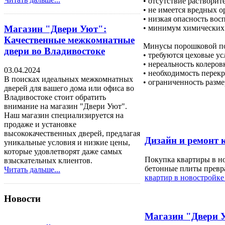
• отсутствие растворит
• не имеется вредных 
• низкая опасность вос
Магазин "Двери Уют":
• минимум химических 
Качественные межкомнатные
Минусы порошковой по
двери во Владивостоке
• требуются цеховые ус
• нереальность колеров
03.04.2024
• необходимость перек
В поисках идеальных межкомнатных
• ограниченность разм
дверей для вашего дома или офиса во
Владивостоке стоит обратить
внимание на магазин "Двери Уют".
Наш магазин специализируется на
продаже и установке
высококачественных дверей, предлагая
Дизайн и ремонт к
уникальные условия и низкие цены,
которые удовлетворят даже самых
Покупка квартиры в но
взыскательных клиентов.
бетонные плиты превра
Читать дальше...
квартир в новостройке
Новости
Магазин "Двери У