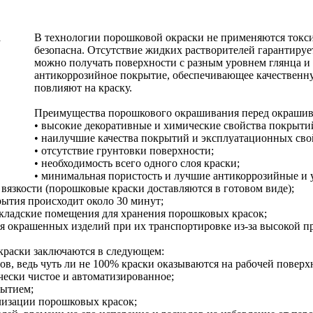
В технологии порошковой окраски не применяются токси
безопасна. Отсутствие жидких растворителей гарантируе
можно получать поверхности с разным уровнем глянца и 
антикоррозийное покрытие, обеспечивающее качественн
повлияют на краску.
Преимущества порошкового окрашивания перед окрашива
• высокие декоративные и химические свойства покрыти
• наилучшие качества покрытий и эксплуатационных сво
• отсутствие грунтовки поверхности;
• необходимость всего одного слоя краски;
• минимальная пористость и лучшие антикоррозийные и 
ь вязкости (порошковые краски доставляются в готовом виде);
рытия происходит около 30 минут;
кладские помещения для хранения порошковых красок;
 окрашенных изделий при их транспортировке из-за высокой п
раски заключаются в следующем:
ов, ведь чуть ли не 100% краски оказываются на рабочей поверх
чески чистое и автоматизированное;
рытием;
лизации порошковых красок;