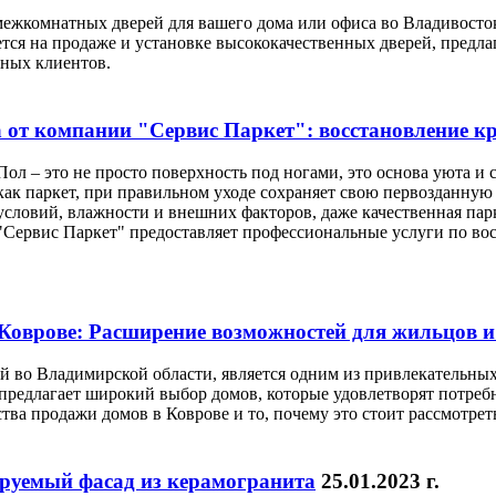
ежкомнатных дверей для вашего дома или офиса во Владивосто
тся на продаже и установке высококачественных дверей, предла
ьных клиентов.
 от компании "Сервис Паркет": восстановление к
Пол – это не просто поверхность под ногами, это основа уюта и 
как паркет, при правильном уходе сохраняет свою первозданную 
условий, влажности и внешних факторов, даже качественная па
"Сервис Паркет" предоставляет профессиональные услуги по во
Коврове: Расширение возможностей для жильцов и
 во Владимирской области, является одним из привлекательных
 предлагает широкий выбор домов, которые удовлетворят потребн
ва продажи домов в Коврове и то, почему это стоит рассмотрет
руемый фасад из керамогранита
25.01.2023 г.