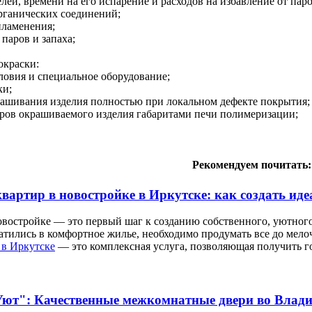
елей, времени на его испарение и расходов на избавление от паро
органических соединений;
пламенения;
паров и запаха;
краски:
ловия и специальное оборудование;
ки;
рашивания изделия полностью при локальном дефекте покрытия;
еров окрашиваемого изделия габаритами печи полимеризации;
Рекомендуем почитать:
вартир в новостройке в Иркутске: как создать иде
востройке — это первый шаг к созданию собственного, уютного
тились в комфортное жилье, необходимо продумать все до мело
 в Иркутске
— это комплексная услуга, позволяющая получить го
ют": Качественные межкомнатные двери во Влади