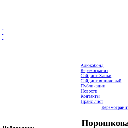
Главная
Алюкобонд
Алюкобонд
Керамогранит
Керамогранит
Сайдинг Ханьи
Сайдинг виниловый
Сайдинг Ханьи
Публикации
Сайдинг виниловый
Новости
Публикации
Контакты
Прайс-лист
Новости
Керамограни
Контакты
Прайс-лист
Порошкова
Публикации