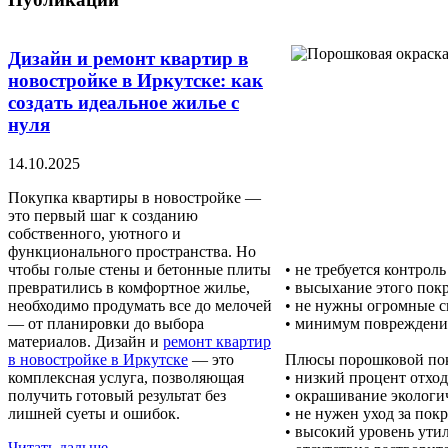
Дизайн и ремонт квартир в
новостройке в Иркутске: как
создать идеальное жилье с
нуля
14.10.2025
Покупка квартиры в новостройке —
это первый шаг к созданию
собственного, уютного и
функционального пространства. Но
чтобы голые стены и бетонные плиты
• не требуется контрол
превратились в комфортное жилье,
• высыхание этого пок
необходимо продумать все до мелочей
• не нужны огромные с
— от планировки до выбора
• минимум повреждения
материалов. Дизайн и
ремонт квартир
в новостройке в Иркутске
— это
Плюсы порошковой пок
комплексная услуга, позволяющая
• низкий процент отход
получить готовый результат без
• окрашивание экологи
лишней суеты и ошибок.
• не нужен уход за пок
• высокий уровень ути
Читать дальше...