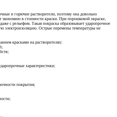
чные и горючие растворители, поэтому она довольно
т экономию в стоимости краски. При порошковой окраске,
даже с рельефом. Такая покраска образовывает ударопрочное
ую электроизоляцию. Острые перемены температуры не
нием красками на растворителях:
й;
йств;
ударопрочные характеристики;
рочности покрытия;
ности;