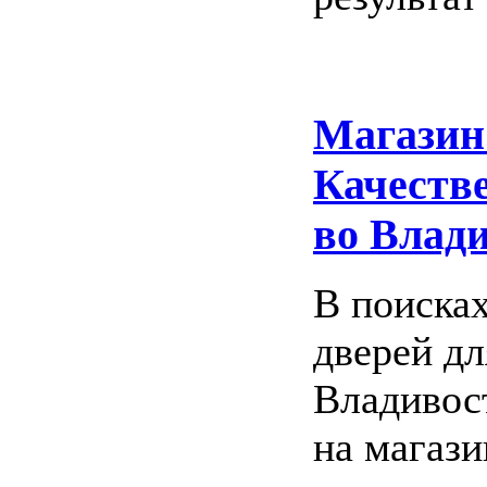
Магазин
Качеств
во Влад
В поиска
дверей дл
Владивос
на магаз