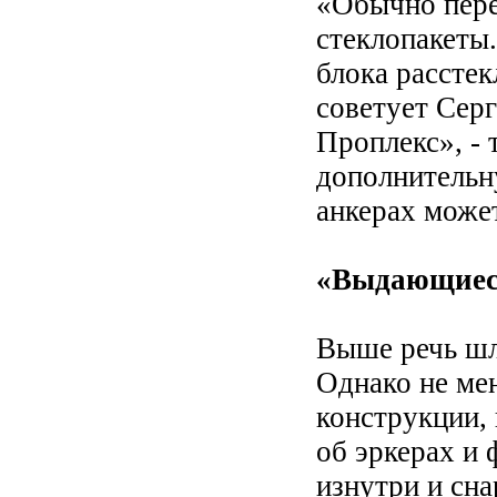
«Обычно пере
стеклопакеты
блока расстек
советует Сер
Проплекс», - 
дополнительн
анкерах може
«Выдающиес
Выше речь шл
Однако не ме
конструкции, 
об эркерах и
изнутри и сн