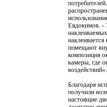
потребителей
распростране
использование
Евдокимов. -
наклеиваемых
наклеивается
помещают вну
композиция о
камеры, где 
воздействий»
Благодаря ис
получили воз
настоящие дв
доступно лиш