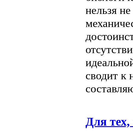
нельзя не
механиче
достоинст
отсутстви
идеально
сводит к
составля
Для тех,