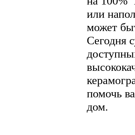
на 100% 
или напо
может бы
Сегодня 
доступны
высококач
керамогр
помочь ва
дом.