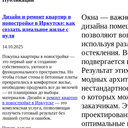
Окна — важне
Дизайн и ремонт квартир в
новостройке в Иркутске: как
дизайна поме
создать идеальное жилье с
позволяют во
нуля
используя ра
14.10.2025
остекления. 
Покупка квартиры в новостройке —
подвергается 
это первый шаг к созданию
собственного, уютного и
Результат эт
функционального пространства. Но
чтобы голые стены и бетонные плиты
модных архит
превратились в комфортное жилье,
нестандартно
необходимо продумать все до мелочей
— от планировки до выбора
о которых мо
материалов. Дизайн и
ремонт квартир
в новостройке в Иркутске
— это
заказчикам. Э
комплексная услуга, позволяющая
проектирован
получить готовый результат без
лишней суеты и ошибок.
оптимальные 
Читать дальше...