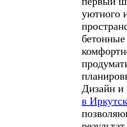
первый ша
уютного 
пространс
бетонные
комфортн
продумать
планиров
Дизайн и
в Иркутс
позволяю
результат