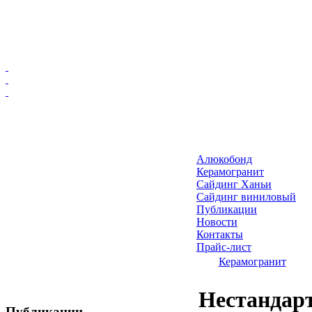
Главная
Алюкобонд
Алюкобонд
Керамогранит
Керамогранит
Сайдинг Ханьи
Сайдинг виниловый
Сайдинг Ханьи
Публикации
Сайдинг виниловый
Новости
Публикации
Контакты
Прайс-лист
Новости
Керамогранит
Контакты
Прайс-лист
Нестандар
Публикации