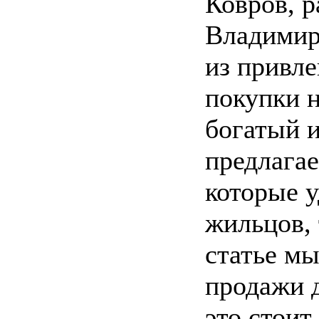
Ковров, 
Владимир
из привле
покупки н
богатый и
предлага
которые у
жильцов, 
статье м
продажи д
это стоит