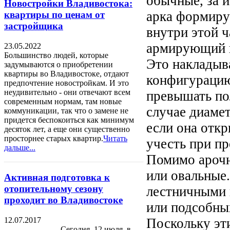
обычные, за 
Новостройки Владивостока:
арка формиру
квартиры по ценам от
застройщика
внутри этой 
армирующий к
23.05.2022
Большинство людей, которые
Это накладыв
задумываются о приобретении
квартиры во Владивостоке, отдают
конфигурацию 
предпочтение новостройкам. И это
неудивительно - они отвечают всем
превышать по
современным нормам, там новые
случае диамет
коммуникации, так что о замене не
придется беспокоиться как минимум
если она отк
десяток лет, а еще они существенно
просторнее старых квартир.
Читать
учесть при пр
дальше...
Помимо арочн
или овальные
Активная подготовка к
отопительному сезону
лестничными 
проходит во Владивостоке
или подсобны
12.07.2017
Поскольку эт
Сегодня, 12 июля, в