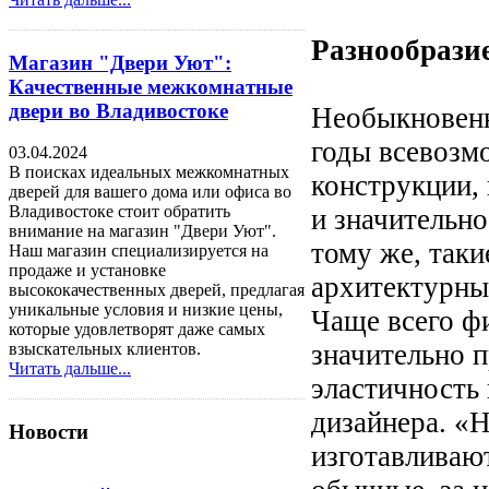
Разнообрази
Магазин "Двери Уют":
Качественные межкомнатные
двери во Владивостоке
Необыкновенн
годы всевозм
03.04.2024
В поисках идеальных межкомнатных
конструкции,
дверей для вашего дома или офиса во
Владивостоке стоит обратить
и значительн
внимание на магазин "Двери Уют".
тому же, так
Наш магазин специализируется на
продаже и установке
архитектурные
высококачественных дверей, предлагая
уникальные условия и низкие цены,
Чаще всего ф
которые удовлетворят даже самых
значительно п
взыскательных клиентов.
Читать дальше...
эластичность
дизайнера. «
Новости
изготавливают