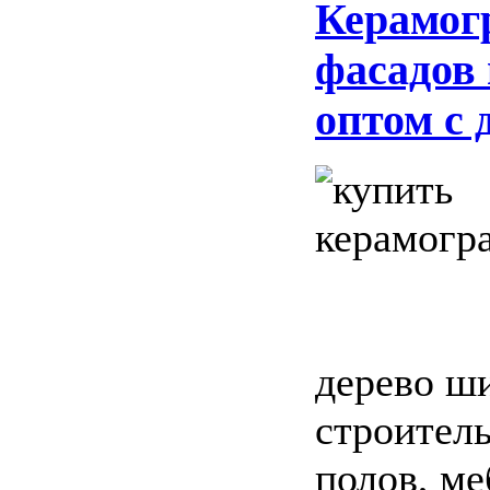
Керамог
фасадов
оптом с 
дерево ши
строитель
полов, ме