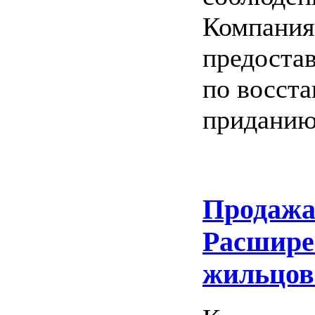
Компания
предоста
по восст
приданию
Продажа
Расшире
жильцов