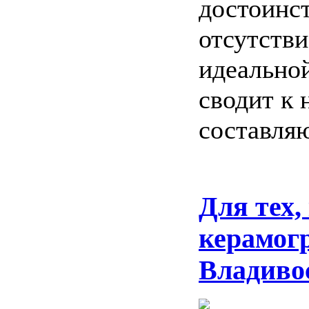
достоинст
отсутстви
идеально
сводит к
составля
Для тех,
керамогр
Владиво