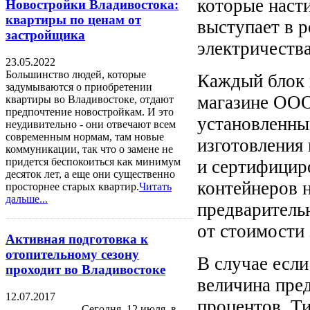
которые наст
Новостройки Владивостока:
квартиры по ценам от
выступает в р
застройщика
электричества
23.05.2022
Большинство людей, которые
Каждый блок 
задумываются о приобретении
магазине ООО
квартиры во Владивостоке, отдают
предпочтение новостройкам. И это
установленны
неудивительно - они отвечают всем
современным нормам, там новые
изготовления
коммуникации, так что о замене не
придется беспокоиться как минимум
и сертифицир
десяток лет, а еще они существенно
контейнеров 
просторнее старых квартир.
Читать
дальше...
предваритель
от стоимости 
Активная подготовка к
отопительному сезону
В случае если
проходит во Владивостоке
величина пре
12.07.2017
процентов. Т
Сегодня, 12 июля, в