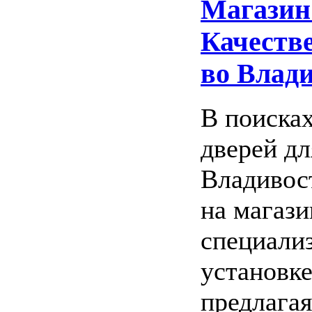
Магазин
Качеств
во Влад
В поиска
дверей дл
Владивос
на магаз
специализ
установке
предлагая