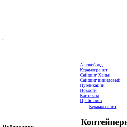
Главная
Алюкобонд
Алюкобонд
Керамогранит
Керамогранит
Сайдинг Ханьи
Сайдинг виниловый
Сайдинг Ханьи
Публикации
Сайдинг виниловый
Новости
Публикации
Контакты
Прайс-лист
Новости
Керамогранит
Контакты
Прайс-лист
Контейнер
Публикации