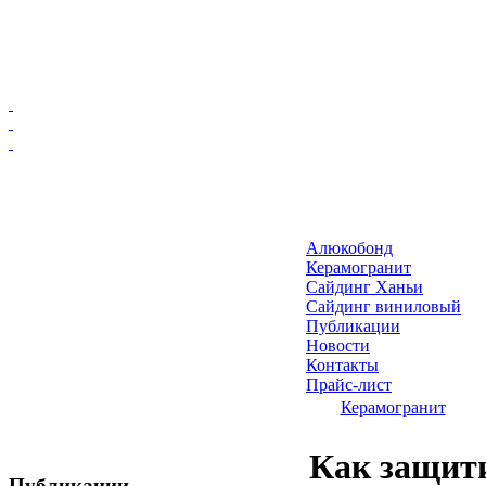
Главная
Алюкобонд
Алюкобонд
Керамогранит
Керамогранит
Сайдинг Ханьи
Сайдинг виниловый
Сайдинг Ханьи
Публикации
Сайдинг виниловый
Новости
Публикации
Контакты
Прайс-лист
Новости
Керамогранит
Контакты
Прайс-лист
Как защити
Публикации