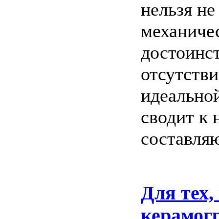
нельзя не
механиче
достоинст
отсутстви
идеально
сводит к
составля
Для тех,
керамогр