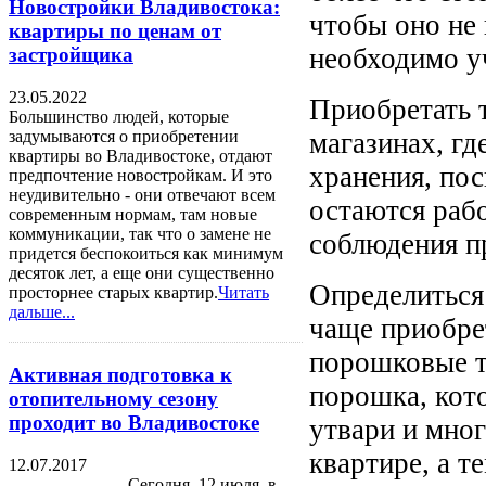
Новостройки Владивостока:
чтобы оно не 
квартиры по ценам от
необходимо у
застройщика
23.05.2022
Приобретать 
Большинство людей, которые
магазинах, гд
задумываются о приобретении
квартиры во Владивостоке, отдают
хранения, пос
предпочтение новостройкам. И это
неудивительно - они отвечают всем
остаются раб
современным нормам, там новые
коммуникации, так что о замене не
соблюдения п
придется беспокоиться как минимум
десяток лет, а еще они существенно
Определиться
просторнее старых квартир.
Читать
дальше...
чаще приобре
порошковые т
Активная подготовка к
порошка, кот
отопительному сезону
проходит во Владивостоке
утвари и мног
квартире, а т
12.07.2017
Сегодня, 12 июля, в