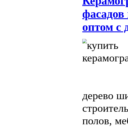
Керамог
фасадов
оптом с 
дерево ши
строитель
полов, ме