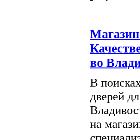
Магазин
Качеств
во Влад
В поиска
дверей дл
Владивос
на магаз
специализ