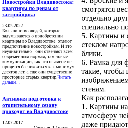
4. Броские и 
Новостройки Владивостока:
смотрятся ве
квартиры по ценам от
застройщика
отдельно друг
специально п
23.05.2022
Большинство людей, которые
5. Картины и
задумываются о приобретении
квартиры во Владивостоке, отдают
стеклом напро
предпочтение новостройкам. И это
неудивительно - они отвечают всем
блики.
современным нормам, там новые
6. Рамка для 
коммуникации, так что о замене не
придется беспокоиться как минимум
такие, чтобы 
десяток лет, а еще они существенно
просторнее старых квартир.
Читать
изображением
дальше...
стенам.
Как располаг
Активная подготовка к
отопительному сезону
1. Картины н
проходит во Владивостоке
атмосферу не
12.07.2017
даже придают 
Сегодня, 12 июля, в