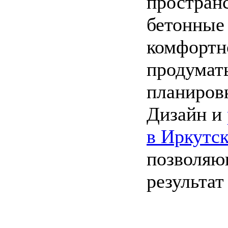
пространс
бетонные
комфортн
продумать
планиров
Дизайн и
в Иркутс
позволяю
результат