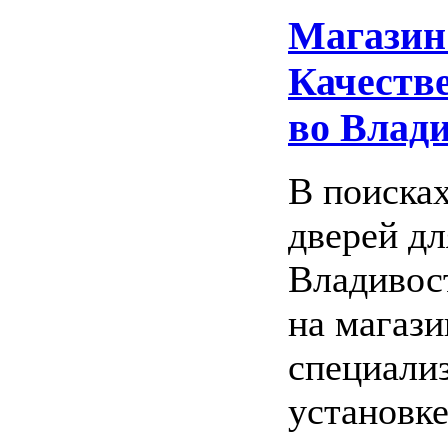
Магазин
Качеств
во Влад
В поиска
дверей дл
Владивос
на магаз
специализ
установке