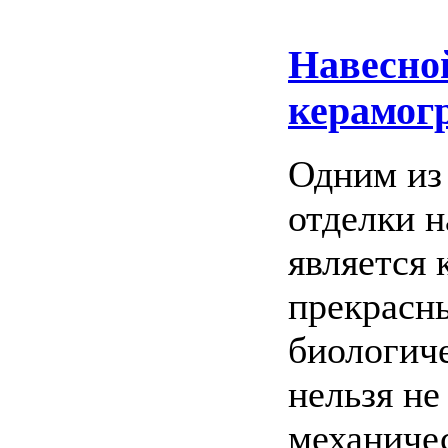
Навесно
керамог
Одним из
отделки 
является 
прекрасн
биологич
нельзя не
механиче