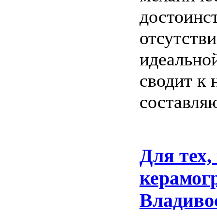
достоинст
отсутстви
идеально
сводит к
составля
Для тех,
керамогр
Владиво