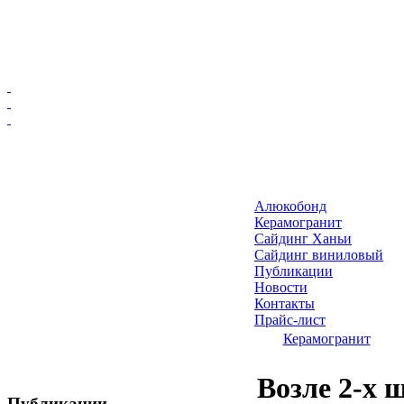
Главная
Алюкобонд
Алюкобонд
Керамогранит
Керамогранит
Сайдинг Ханьи
Сайдинг виниловый
Сайдинг Ханьи
Публикации
Сайдинг виниловый
Новости
Публикации
Контакты
Прайс-лист
Новости
Керамогранит
Контакты
Прайс-лист
Возле 2-х 
Публикации