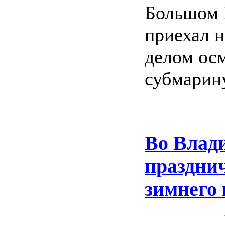
Большом 
приехал н
делом ос
субмарину
Во Влади
празднич
зимнего 