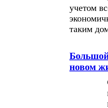
учетом в
экономичн
таким дом
Большой
новом ж