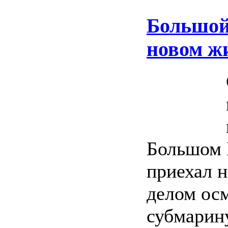
Большой
новом ж
Большом 
приехал н
делом ос
субмарину