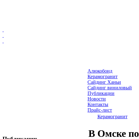
Главная
Алюкобонд
Алюкобонд
Керамогранит
Керамогранит
Сайдинг Ханьи
Сайдинг виниловый
Сайдинг Ханьи
Публикации
Сайдинг виниловый
Новости
Публикации
Контакты
Прайс-лист
Новости
Керамогранит
Контакты
Прайс-лист
В Омске п
Публикации