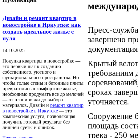
междунаро
Дизайн и ремонт квартир в
новостройке в Иркутске: как
Пресс-служба 
создать идеальное жилье с
завершено пр
нуля
документация 
14.10.2025
Покупка квартиры в новостройке —
Крытый велот
это первый шаг к созданию
требованиям 
собственного, уютного и
функционального пространства. Но
соревнований,
чтобы голые стены и бетонные плиты
превратились в комфортное жилье,
сроках заверш
необходимо продумать все до мелочей
— от планировки до выбора
уточняется.
материалов. Дизайн и
ремонт квартир
в новостройке в Иркутске
— это
Сооружение бу
комплексная услуга, позволяющая
получить готовый результат без
площадь соста
лишней суеты и ошибок.
трека - 250 м
Читать дальше...