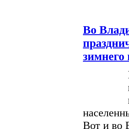
Во Влади
празднич
зимнего 
населенны
Вот и во 