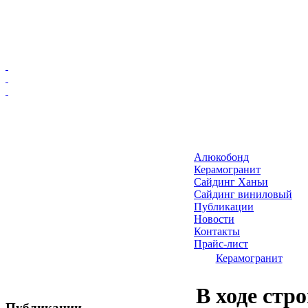
Главная
Алюкобонд
Алюкобонд
Керамогранит
Керамогранит
Сайдинг Ханьи
Сайдинг виниловый
Сайдинг Ханьи
Публикации
Сайдинг виниловый
Новости
Публикации
Контакты
Прайс-лист
Новости
Керамогранит
Контакты
Прайс-лист
В ходе стр
Публикации