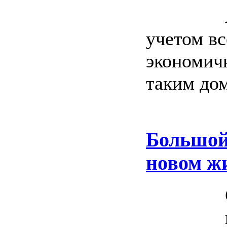
учетом в
экономичн
таким дом
Большой
новом ж