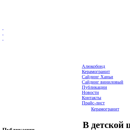
Главная
Алюкобонд
Алюкобонд
Керамогранит
Керамогранит
Сайдинг Ханьи
Сайдинг виниловый
Сайдинг Ханьи
Публикации
Сайдинг виниловый
Новости
Публикации
Контакты
Прайс-лист
Новости
Керамогранит
Контакты
Прайс-лист
В детской 
Публикации