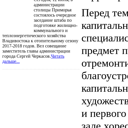
администрации
Перед тем
столицы Приморья
состоялось очередное
заседание штаба по
капитальн
подготовке жилищно-
коммунального и
специалис
теплоэнергетического хозяйства
Владивостока к отопительному сезону
2017-2018 годов. Вел совещание
предмет п
заместитель главы администрации
города Сергей Черкасов.
Читать
отремонт
дальше...
благоустр
капитальн
художеств
и первого
зале хоре