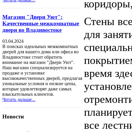
коридоры,
Магазин "Двери Уют":
Стены вс
Качественные межкомнатные
двери во Владивостоке
для занят
03.04.2024
специаль
В поисках идеальных межкомнатных
дверей для вашего дома или офиса во
покрытием
Владивостоке стоит обратить
внимание на магазин "Двери Уют".
Наш магазин специализируется на
время зде
продаже и установке
высококачественных дверей, предлагая
установл
уникальные условия и низкие цены,
которые удовлетворят даже самых
взыскательных клиентов.
отремонти
Читать дальше...
планирует
Новости
все лест