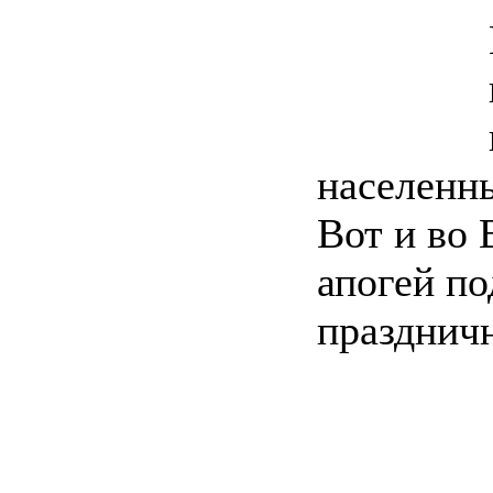
населенны
Вот и во 
апогей по
праздничн