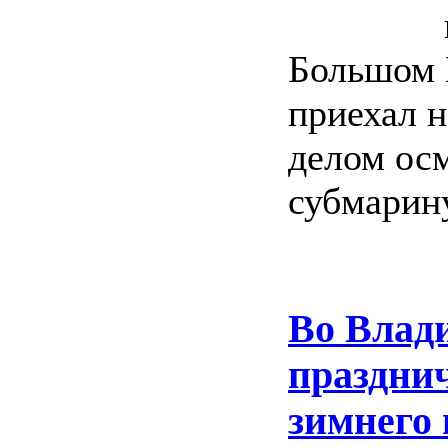
Большом 
приехал н
делом ос
субмарину
Во Влади
празднич
зимнего 