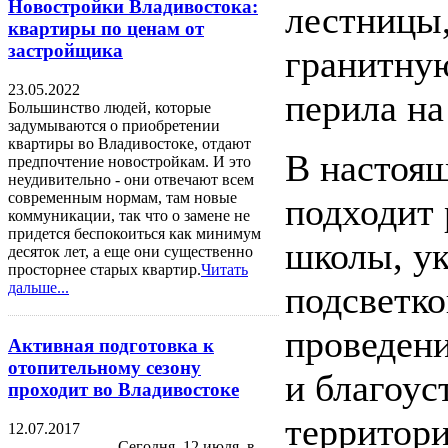
Новостройки Владивостока:
лестницы,
квартиры по ценам от
застройщика
гранитную
23.05.2022
перила на
Большинство людей, которые
задумываются о приобретении
квартиры во Владивостоке, отдают
В настоящ
предпочтение новостройкам. И это
неудивительно - они отвечают всем
современным нормам, там новые
подходит 
коммуникации, так что о замене не
придется беспокоиться как минимум
школы, у
десяток лет, а еще они существенно
просторнее старых квартир.
Читать
подсветко
дальше...
проведен
Активная подготовка к
отопительному сезону
и благоу
проходит во Владивостоке
территори
12.07.2017
Сегодня, 12 июля, в