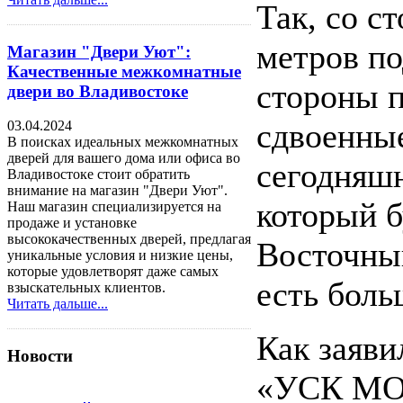
Так, со с
метров по
Магазин "Двери Уют":
Качественные межкомнатные
стороны 
двери во Владивостоке
сдвоенные
03.04.2024
В поисках идеальных межкомнатных
дверей для вашего дома или офиса во
сегодняшн
Владивостоке стоит обратить
внимание на магазин "Двери Уют".
который б
Наш магазин специализируется на
продаже и установке
высококачественных дверей, предлагая
Восточный
уникальные условия и низкие цены,
которые удовлетворят даже самых
есть боль
взыскательных клиентов.
Читать дальше...
Как заяви
Новости
«УСК МОС