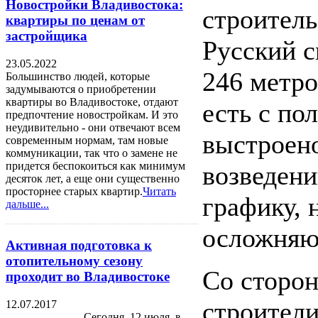
Новостройки Владивостока:
строитель
квартиры по ценам от
застройщика
Русский 
23.05.2022
246 метро
Большинство людей, которые
задумываются о приобретении
квартиры во Владивостоке, отдают
есть с по
предпочтение новостройкам. И это
неудивительно - они отвечают всем
выстроено
современным нормам, там новые
коммуникации, так что о замене не
придется беспокоиться как минимум
возведени
десяток лет, а еще они существенно
просторнее старых квартир.
Читать
графику, 
дальше...
осложняю
Активная подготовка к
отопительному сезону
Со сторо
проходит во Владивостоке
строители
12.07.2017
Сегодня, 12 июля, в