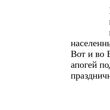
населенны
Вот и во 
апогей по
праздничн