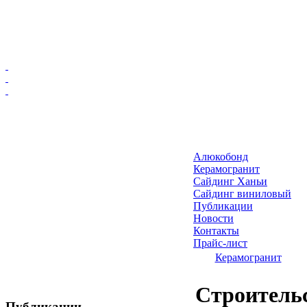
Главная
Алюкобонд
Алюкобонд
Керамогранит
Керамогранит
Сайдинг Ханьи
Сайдинг виниловый
Сайдинг Ханьи
Публикации
Сайдинг виниловый
Новости
Публикации
Контакты
Прайс-лист
Новости
Керамогранит
Контакты
Прайс-лист
Строительс
Публикации