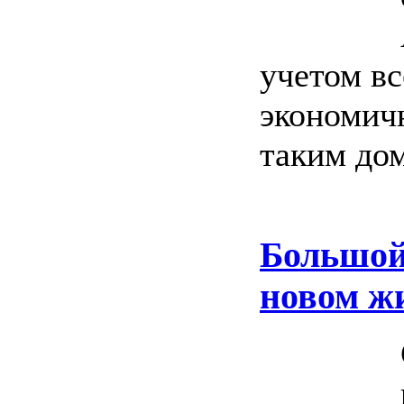
учетом в
экономичн
таким дом
Большой
новом ж