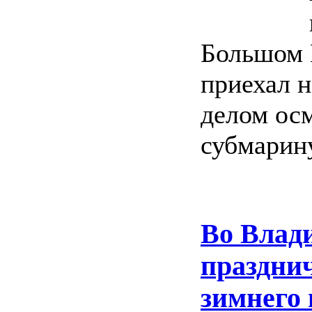
Большом 
приехал н
делом ос
субмарину
Во Влади
празднич
зимнего 