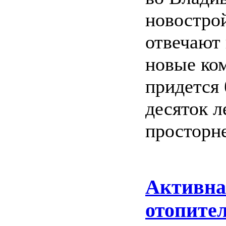
новострой
отвечают
новые ком
придется
десяток л
просторне
Активна
отопител