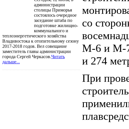
администрации
монтирова
столицы Приморья
состоялось очередное
со сторон
заседание штаба по
подготовке жилищно-
коммунального и
восемнадц
теплоэнергетического хозяйства
Владивостока к отопительному сезону
М-6 и М-7
2017-2018 годов. Вел совещание
заместитель главы администрации
города Сергей Черкасов.
Читать
и 274 мет
дальше...
При пров
строитель
применил
плавсредс