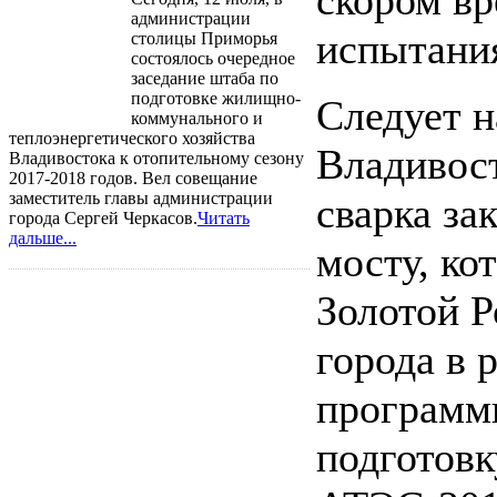
скором в
администрации
испытания
столицы Приморья
состоялось очередное
заседание штаба по
подготовке жилищно-
Следует н
коммунального и
теплоэнергетического хозяйства
Владивос
Владивостока к отопительному сезону
2017-2018 годов. Вел совещание
заместитель главы администрации
сварка за
города Сергей Черкасов.
Читать
дальше...
мосту, ко
Золотой Р
города в 
программ
подготовк