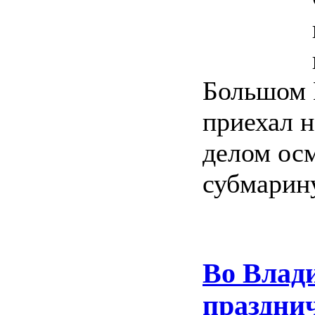
Большом 
приехал н
делом ос
субмарину
Во Влади
празднич