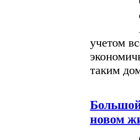
учетом в
экономичн
таким дом
Большой
новом ж