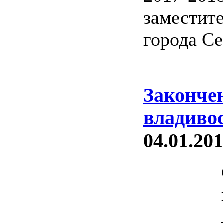
заместит
города Се
Законче
владиво
04.01.201