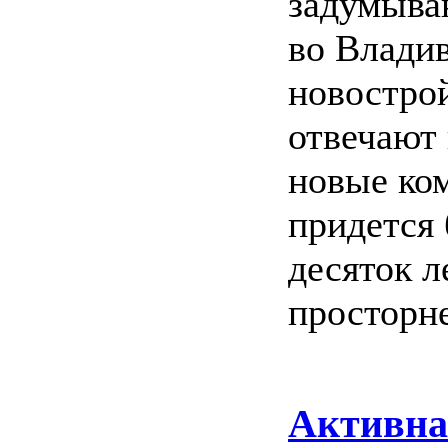
задумыва
во Владив
новострой
отвечают
новые ком
придется
десяток л
просторне
Активна