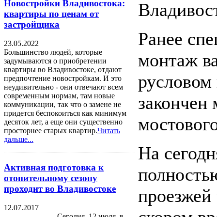
Новостройки Владивостока:
Владивост
квартиры по ценам от
застройщика
Ранее спе
23.05.2022
Большинство людей, которые
монтаж в
задумываются о приобретении
квартиры во Владивостоке, отдают
русловом 
предпочтение новостройкам. И это
неудивительно - они отвечают всем
современным нормам, там новые
закончен 
коммуникации, так что о замене не
придется беспокоиться как минимум
мостового
десяток лет, а еще они существенно
просторнее старых квартир.
Читать
дальше...
На сегод
Активная подготовка к
полность
отопительному сезону
проходит во Владивостоке
проезжей 
12.07.2017
Сегодня, 12 июля, в