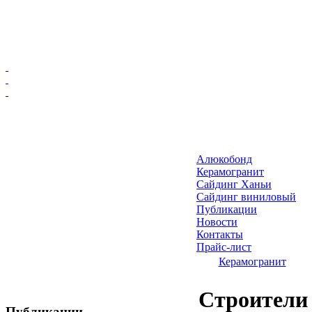
Главная
Алюкобонд
Алюкобонд
Керамогранит
Керамогранит
Сайдинг Ханьи
Сайдинг виниловый
Сайдинг Ханьи
Публикации
Сайдинг виниловый
Новости
Публикации
Контакты
Прайс-лист
Новости
Керамогранит
Контакты
Прайс-лист
Строители
Публикации