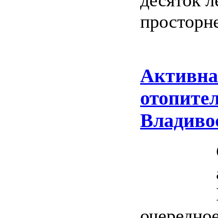
десяток л
просторне
Активна
отопител
Владиво
очередное