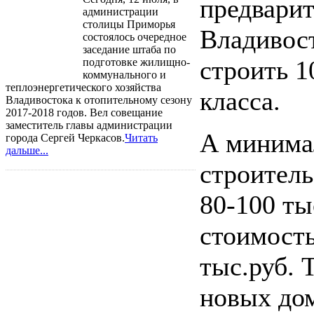
предварит
администрации
столицы Приморья
Владивос
состоялось очередное
заседание штаба по
строить 1
подготовке жилищно-
коммунального и
теплоэнергетического хозяйства
класса.
Владивостока к отопительному сезону
2017-2018 годов. Вел совещание
заместитель главы администрации
А минима
города Сергей Черкасов.
Читать
дальше...
строитель
80-100 ты
стоимость
тыс.руб. 
новых до