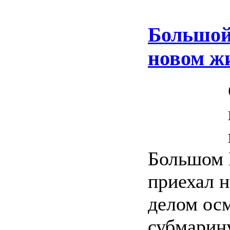
Большой
новом ж
Большом 
приехал н
делом ос
субмарину