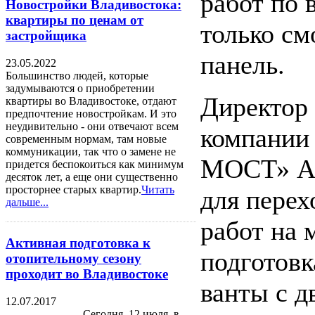
работ по 
Новостройки Владивостока:
квартиры по ценам от
только с
застройщика
панель.
23.05.2022
Большинство людей, которые
задумываются о приобретении
Директор
квартиры во Владивостоке, отдают
предпочтение новостройкам. И это
неудивительно - они отвечают всем
компании
современным нормам, там новые
коммуникации, так что о замене не
МОСТ» Ал
придется беспокоиться как минимум
десяток лет, а еще они существенно
просторнее старых квартир.
Читать
для перех
дальше...
работ на 
Активная подготовка к
подготовк
отопительному сезону
проходит во Владивостоке
ванты с д
12.07.2017
Сегодня, 12 июля, в