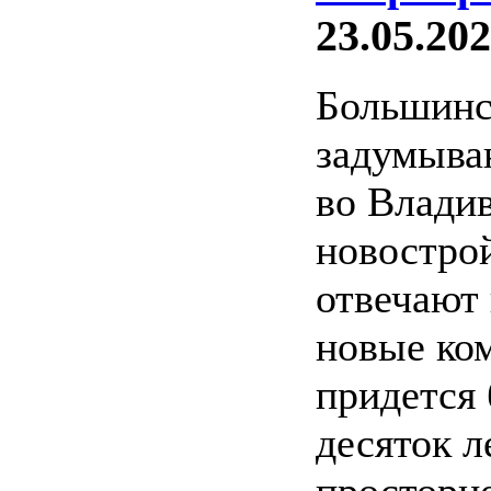
23.05.202
Большинс
задумыва
во Владив
новострой
отвечают
новые ком
придется
десяток л