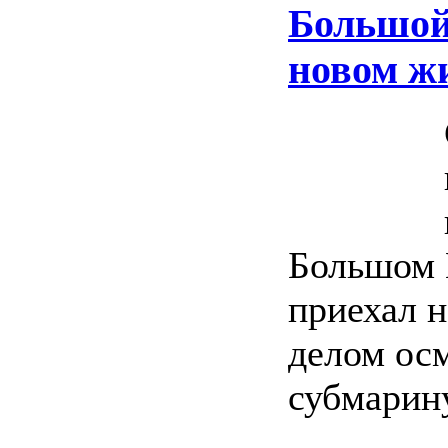
Большой
новом ж
Большом 
приехал н
делом ос
субмарину