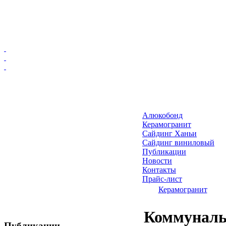
Главная
Алюкобонд
Алюкобонд
Керамогранит
Керамогранит
Сайдинг Ханьи
Сайдинг виниловый
Сайдинг Ханьи
Публикации
Сайдинг виниловый
Новости
Публикации
Контакты
Прайс-лист
Новости
Керамогранит
Контакты
Прайс-лист
Коммуналь
Публикации