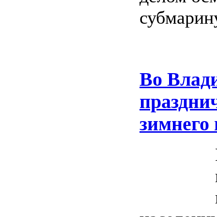
субмарину
Во Влади
празднич
зимнего 