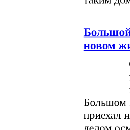
Большой
новом ж
Большом 
приехал н
делом ос