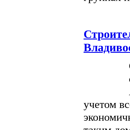
Строите
Владиво
учетом в
экономичн
таким дом