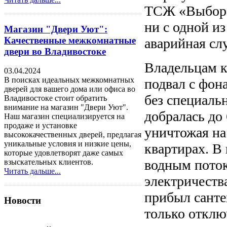
ТСЖ «Выбор С
ни с одной и
Магазин "Двери Уют":
Качественные межкомнатные
аварийная сл
двери во Владивостоке
Владельцам кв
03.04.2024
В поисках идеальных межкомнатных
подвал с фон
дверей для вашего дома или офиса во
без специаль
Владивостоке стоит обратить
внимание на магазин "Двери Уют".
добралась до
Наш магазин специализируется на
продаже и установке
уничтожая на
высококачественных дверей, предлагая
уникальные условия и низкие цены,
квартирах. В 
которые удовлетворят даже самых
водным поток
взыскательных клиентов.
Читать дальше...
электричеств
прибыл санте
Новости
только отклю