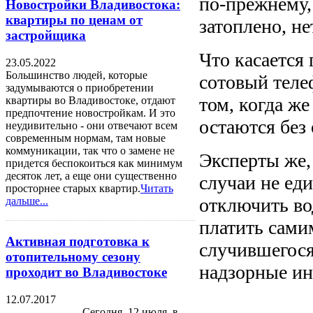
по-прежнему,
Новостройки Владивостока:
квартиры по ценам от
затоплено, не
застройщика
Что касается
23.05.2022
Большинство людей, которые
сотовый теле
задумываются о приобретении
том, когда же
квартиры во Владивостоке, отдают
предпочтение новостройкам. И это
остаются без 
неудивительно - они отвечают всем
современным нормам, там новые
коммуникации, так что о замене не
Эксперты же,
придется беспокоиться как минимум
десяток лет, а еще они существенно
случаи не ед
просторнее старых квартир.
Читать
отключить вод
дальше...
платить самим
Активная подготовка к
случившегося.
отопительному сезону
надзорные ин
проходит во Владивостоке
12.07.2017
Сегодня, 12 июля, в