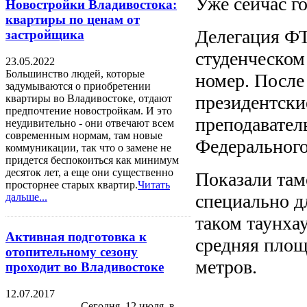
Уже сейчас г
Новостройки Владивостока:
квартиры по ценам от
Делегация ФТ
застройщика
студенческом
23.05.2022
Большинство людей, которые
номер. После
задумываются о приобретении
президентски
квартиры во Владивостоке, отдают
предпочтение новостройкам. И это
преподавател
неудивительно - они отвечают всем
современным нормам, там новые
Федерального
коммуникации, так что о замене не
придется беспокоиться как минимум
десяток лет, а еще они существенно
Показали там
просторнее старых квартир.
Читать
специально д
дальше...
таком таунхау
Активная подготовка к
средняя площ
отопительному сезону
метров.
проходит во Владивостоке
12.07.2017
Сегодня, 12 июля, в