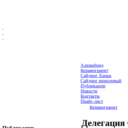
Главная
Алюкобонд
Алюкобонд
Керамогранит
Керамогранит
Сайдинг Ханьи
Сайдинг виниловый
Сайдинг Ханьи
Публикации
Сайдинг виниловый
Новости
Публикации
Контакты
Прайс-лист
Новости
Керамогранит
Контакты
Прайс-лист
Делегация
Публикации