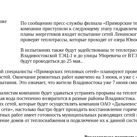
По сообщению пресс-службы филиала «Приморские тепл
компании приступили к следующему этапу гидравличес
планы энергетиков входит испытание сетей Ленинског
проверят теплотрассы, которые проходят от озера Юнос
В испытаниях также будут задействованы те теплотрас
Владивостокской ТЭЦ-1 и до улицы Уборевича от ВТЭ
будут проводиться до 25 мая..
ий специалисты «Приморских тепловых сетей» планируют прове
стей. Окончание ремонтных работ намечено на 3 июня, и уже с 4
ытания. Это означает, что жители Владивостока уже 7 июня смог
циалистам компании будет удаваться устранять прорывы на тепло
чая вода постепенно возвратится в разные районы Владивостока.
х сетей, которые будет осуществлять компания ОАО «Дальневос
сети», настолько быстро будет проходить восстановление горяч
тных работ имеет готовность муниципальных разводящих сетей 
ение домов от теплоснабжения и подключение их к данной сист