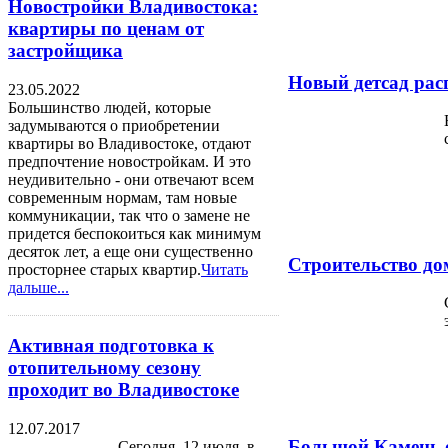
Новостройки Владивостока:
квартиры по ценам от
застройщика
Новый детсад расп
23.05.2022
Большинство людей, которые
задумываются о приобретении
квартиры во Владивостоке, отдают
предпочтение новостройкам. И это
неудивительно - они отвечают всем
современным нормам, там новые
коммуникации, так что о замене не
придется беспокоиться как минимум
десяток лет, а еще они существенно
Строительство до
просторнее старых квартир.
Читать
дальше...
Активная подготовка к
отопительному сезону
проходит во Владивостоке
12.07.2017
Большой Камень о
Сегодня, 12 июля, в