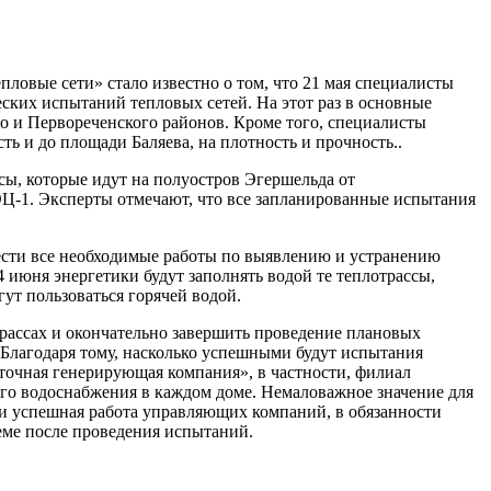
овые сети» стало известно о том, что 21 мая специалисты
ких испытаний тепловых сетей. На этот раз в основные
о и Первореченского районов. Кроме того, специалисты
ть и до площади Баляева, на плотность и прочность..
сы, которые идут на полуостров Эгершельда от
Ц-1. Эксперты отмечают, что все запланированные испытания
сти все необходимые работы по выявлению и устранению
 июня энергетики будут заполнять водой те теплотрассы,
ут пользоваться горячей водой.
трассах и окончательно завершить проведение плановых
 Благодаря тому, насколько успешными будут испытания
точная генерирующая компания», в частности, филиал
его водоснабжения в каждом доме. Немаловажное значение для
и успешная работа управляющих компаний, в обязанности
еме после проведения испытаний.