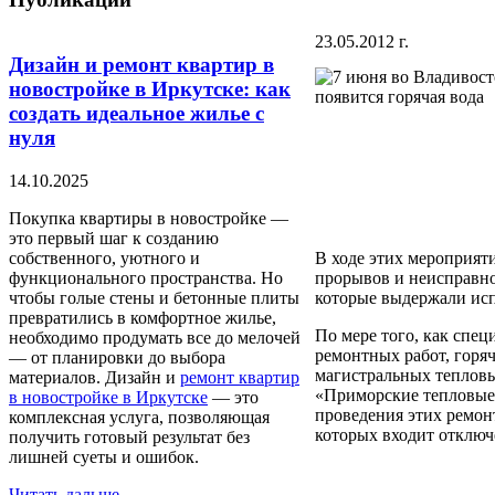
23.05.2012 г.
Дизайн и ремонт квартир в
новостройке в Иркутске: как
создать идеальное жилье с
нуля
14.10.2025
Покупка квартиры в новостройке —
это первый шаг к созданию
собственного, уютного и
В ходе этих мероприят
функционального пространства. Но
прорывов и неисправно
чтобы голые стены и бетонные плиты
которые выдержали исп
превратились в комфортное жилье,
По мере того, как спе
необходимо продумать все до мелочей
ремонтных работ, горя
— от планировки до выбора
магистральных тепловы
материалов. Дизайн и
ремонт квартир
«Приморские тепловые 
в новостройке в Иркутске
— это
проведения этих ремон
комплексная услуга, позволяющая
которых входит отключ
получить готовый результат без
лишней суеты и ошибок.
Читать дальше...