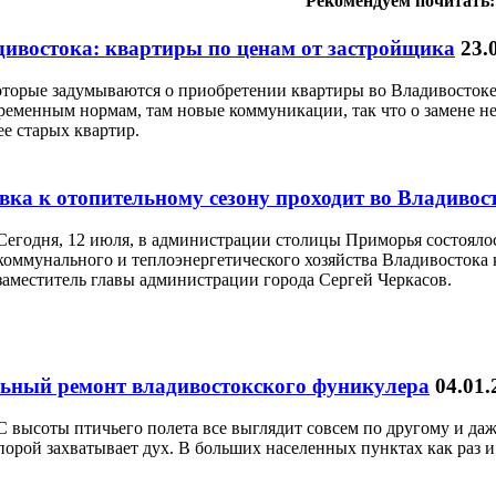
Рекомендуем почитать:
ивостока: квартиры по ценам от застройщика
23.
торые задумываются о приобретении квартиры во Владивостоке,
ременным нормам, там новые коммуникации, так что о замене не 
е старых квартир.
вка к отопительному сезону проходит во Владивос
Сегодня, 12 июля, в администрации столицы Приморья состояло
коммунального и теплоэнергетического хозяйства Владивостока 
заместитель главы администрации города Сергей Черкасов.
ьный ремонт владивостокского фуникулера
04.01.
С высоты птичьего полета все выглядит совсем по другому и да
порой захватывает дух. В больших населенных пунктах как раз и 